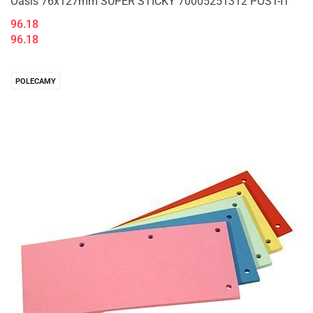
Oasis 76x127mm SUPER STICKY 70005251312 POST-IT
96.18
96.18
POLECAMY