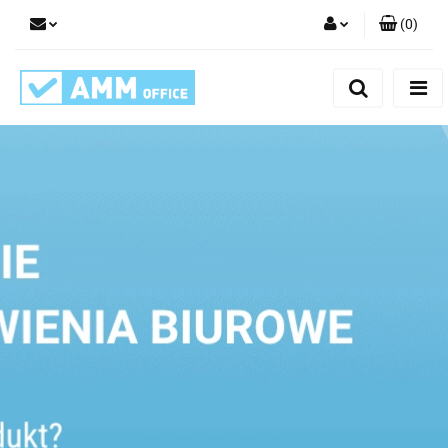
(
0
)
Zaloguj się
Zarejestruj się
Dodaj zgłoszenie