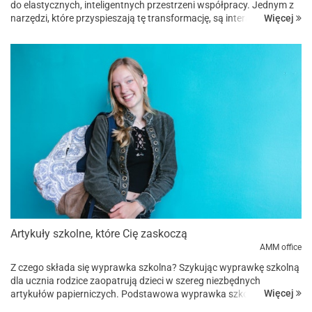
do elastycznych, inteligentnych przestrzeni współpracy. Jednym z
Więcej
narzędzi, które przyspieszają tę transformację, są interaktywne
monitory z serii WonderHub Ultra...
Artykuły szkolne, które Cię zaskoczą
AMM office
Z czego składa się wyprawka szkolna? Szykując wyprawkę szkolną
dla ucznia rodzice zaopatrują dzieci w szereg niezbędnych
Więcej
artykułów papierniczych. Podstawowa wyprawka szkolna
obejmuje: plecak, worek na obuwie zmienne piórnik z