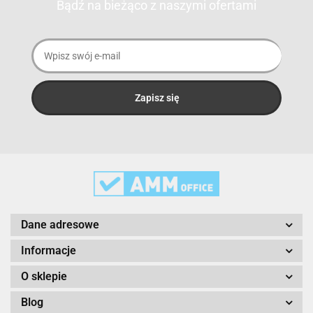
Bądź na bieżąco z naszymi ofertami
3M
3M Command
Dane adresowe
3M Post-It
Informacje
O sklepie
Blog