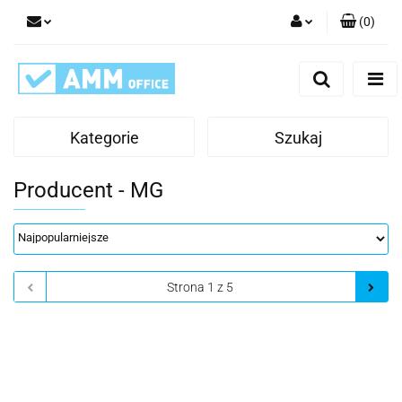
(
0
)
Zaloguj się
Zarejestruj się
Dodaj zgłoszenie
Kategorie
Szukaj
Producent - MG