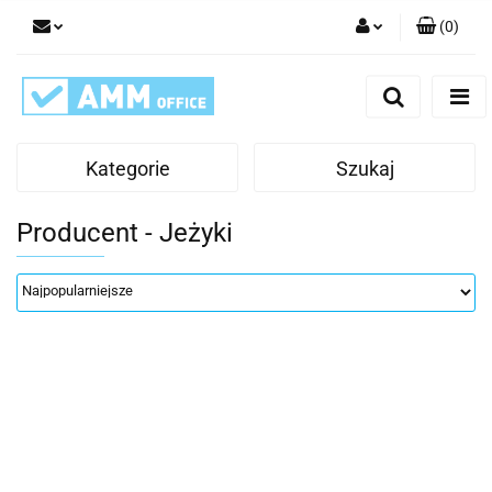
(
0
)
Zaloguj się
Zarejestruj się
Dodaj zgłoszenie
Kategorie
Szukaj
Producent - Jeżyki