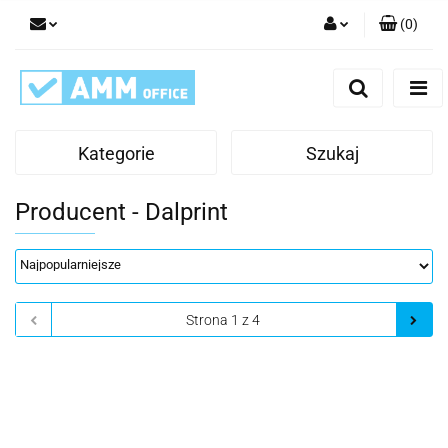
(
0
)
Zaloguj się
Zarejestruj się
Dodaj zgłoszenie
Kategorie
Szukaj
Producent - Dalprint