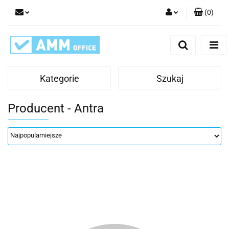
(
0
)
Zaloguj się
Zarejestruj się
Dodaj zgłoszenie
Kategorie
Szukaj
Producent - Antra