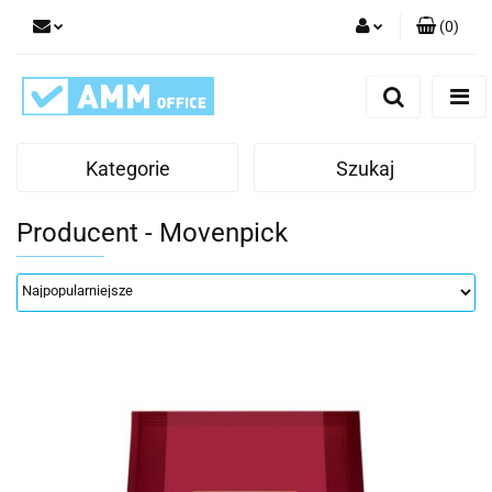
(
0
)
Zaloguj się
Zarejestruj się
Dodaj zgłoszenie
Kategorie
Szukaj
Producent - Movenpick