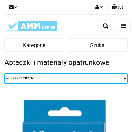
(
0
)
Zaloguj się
Zarejestruj się
Dodaj zgłoszenie
Kategorie
Szukaj
Apteczki i materiały opatrunkowe