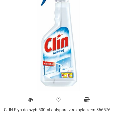
CLIN Płyn do szyb 500ml antypara z rozpylaczem 866576