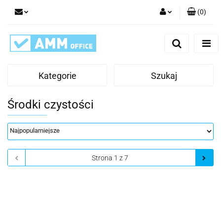
(
0
)
Zaloguj się
Zarejestruj się
Dodaj zgłoszenie
Kategorie
Szukaj
Środki czystości