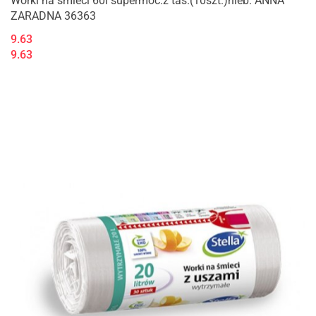
Worki na śmieci 60l supermoc.z taś.(10szt.)nieb. ANNA
ZARADNA 36363
9.63
9.63