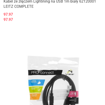
Kabel ze złączem Lightining na USB 1m biały 62120001
LEITZ COMPLETE
97.97
97.97