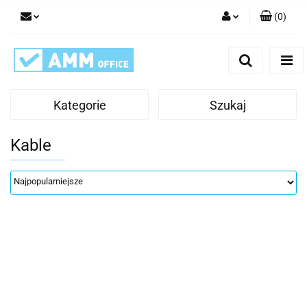
(
0
)
Zaloguj się
Zarejestruj się
Dodaj zgłoszenie
Kategorie
Szukaj
Kable