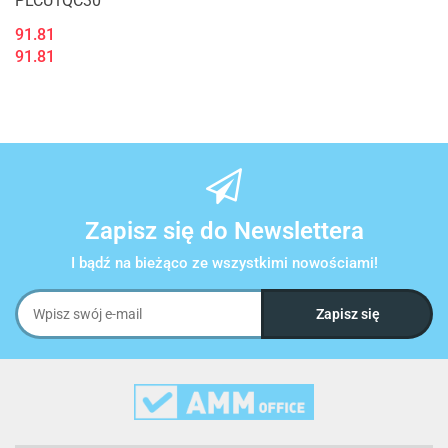
PLCU1QC30
91.81
91.81
Zapisz się do Newslettera
I bądź na bieżąco ze wszystkimi nowościami!