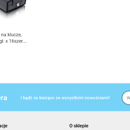
 na klucze,
gł. x 16szer.
 cm, Stal
, Bituxx MS-
era
I bądź na bieżąco ze wszystkimi nowościami!
acje
O sklepie