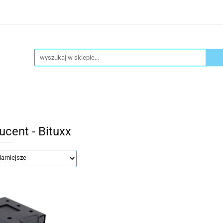
ykuły biurowe
Artykuły spożywcze
Chemia Gospod
atacja
Blog
Kontakt
ły spożywcze
Chemia Gospodarcza
Urządzenia i ek
ucent - Bituxx