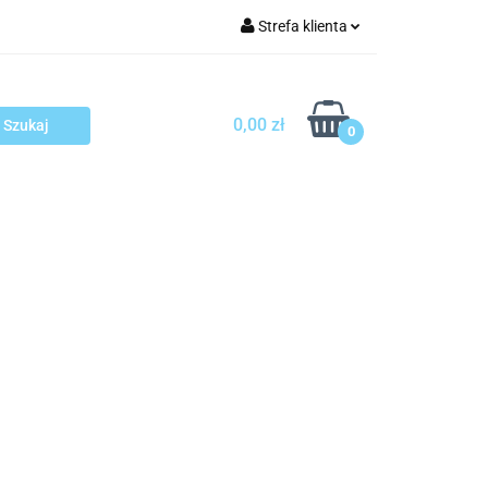
Strefa klienta
arcza
Zaloguj się
Zarejestruj się
0,00 zł
0
Dodaj zgłoszenie
sploatacja
Blog
Kontakt