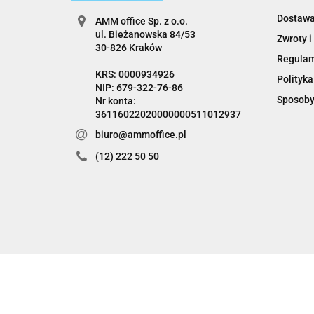
Dostaw
AMM office Sp. z o.o.
ul. Bieżanowska 84/53
Zwroty i
30-826 Kraków
Regula
KRS: 0000934926
Polityka
NIP: 679-322-76-86
Sposoby
Nr konta:
36116022020000000511012937
biuro@ammoffice.pl
(12) 222 50 50