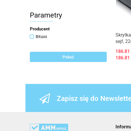
Parametry
Producent
Skrytka
Bituxx
sejf, 22
x 7wys.
186.81
stopowa
Pokaż
186.81
14494
Zapisz się do Newslett
Inform