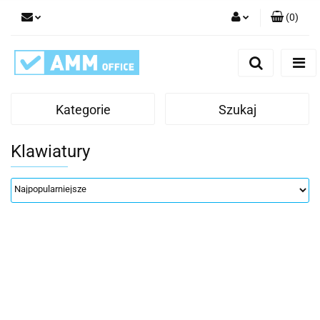
(
0
)
Zaloguj się
Zarejestruj się
Dodaj zgłoszenie
Kategorie
Szukaj
Klawiatury