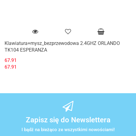
Klawiatura+mysz_bezprzewodowa 2.4GHZ ORLANDO
TK104 ESPERANZA
67.91
67.91
Zapisz się do Newslettera
I bądź na bieżąco ze wszystkimi nowościami!