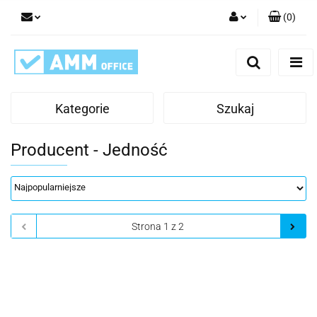
(
0
)
Zaloguj się
Zarejestruj się
Dodaj zgłoszenie
Kategorie
Szukaj
Producent - Jedność