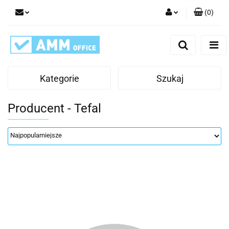
(
0
)
Zaloguj się
Zarejestruj się
Dodaj zgłoszenie
Kategorie
Szukaj
Producent - Tefal