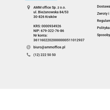
Dostaw
AMM office Sp. z o.o.
ul. Bieżanowska 84/53
Zwroty i
30-826 Kraków
Regula
KRS: 0000934926
Polityka
NIP: 679-322-76-86
Sposoby
Nr konta:
36116022020000000511012937
biuro@ammoffice.pl
(12) 222 50 50