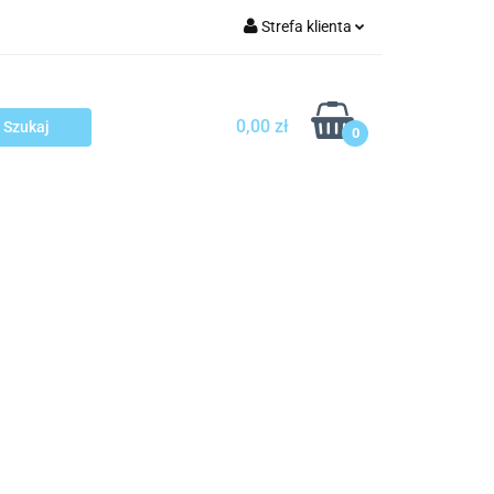
Strefa klienta
arcza
Zaloguj się
Zarejestruj się
0,00 zł
0
Dodaj zgłoszenie
sploatacja
Blog
Kontakt