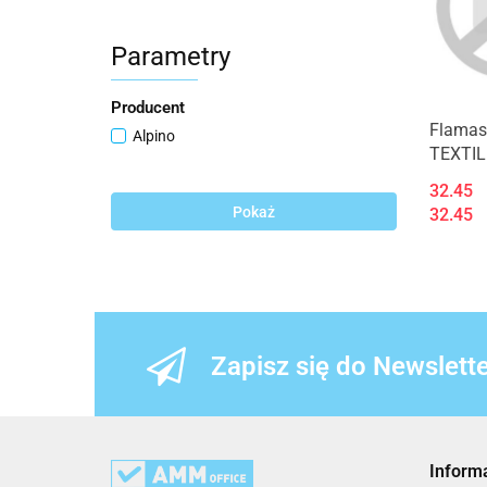
Parametry
Producent
Flamas
Alpino
TEXTIL
10SZT.
32.45
ALPINO
Pokaż
32.45
Zapisz się do Newslett
Inform