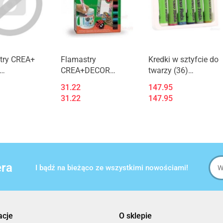
try CREA+
Flamastry
Kredki w sztyfcie do
CREA+DECOR
twarzy (36)
AR000132
AR000133 ALPINO
DL000075 ALPINO
31.22
147.95
 *5218 (X)
31.22
147.95
era
I bądź na bieżąco ze wszystkimi nowościami!
acje
O sklepie