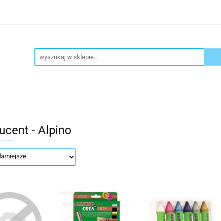
ykuły biurowe
Artykuły spożywcze
Chemia Gospod
atacja
Blog
Kontakt
ły spożywcze
Chemia Gospodarcza
Urządzenia i ek
ucent - Alpino