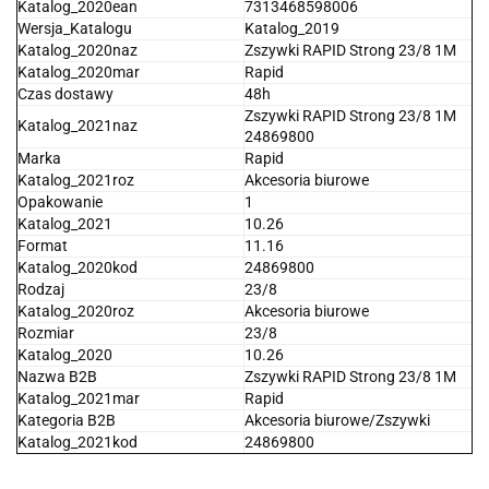
Katalog_2020ean
7313468598006
Wersja_Katalogu
Katalog_2019
Katalog_2020naz
Zszywki RAPID Strong 23/8 1M
Katalog_2020mar
Rapid
Czas dostawy
48h
Zszywki RAPID Strong 23/8 1M
Katalog_2021naz
24869800
Marka
Rapid
Katalog_2021roz
Akcesoria biurowe
Opakowanie
1
Katalog_2021
10.26
Format
11.16
Katalog_2020kod
24869800
Rodzaj
23/8
Katalog_2020roz
Akcesoria biurowe
Rozmiar
23/8
Katalog_2020
10.26
Nazwa B2B
Zszywki RAPID Strong 23/8 1M
Katalog_2021mar
Rapid
Kategoria B2B
Akcesoria biurowe/Zszywki
Katalog_2021kod
24869800