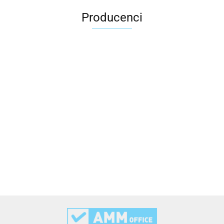
Producenci
2x3
3L