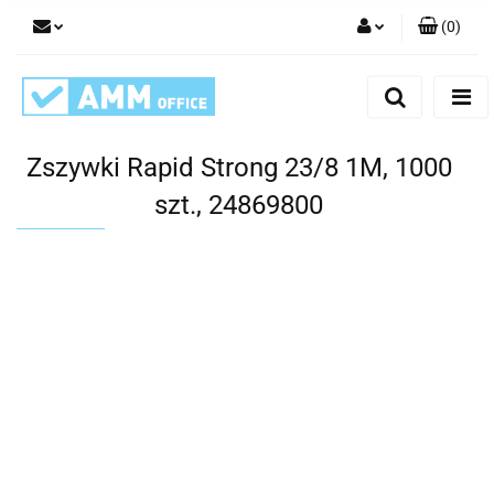
(
0
)
Zaloguj się
Zarejestruj się
Dodaj zgłoszenie
Zszywki Rapid Strong 23/8 1M, 1000
szt., 24869800