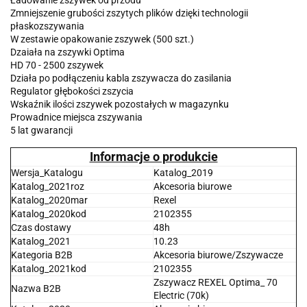
Ładowanie zszywek od przodu
Zmniejszenie grubości zszytych plików dzięki technologii
płaskozszywania
W zestawie opakowanie zszywek (500 szt.)
Dzaiała na zszywki Optima
HD 70 - 2500 zszywek
Działa po podłączeniu kabla zszywacza do zasilania
Regulator głębokości zszycia
Wskaźnik ilości zszywek pozostałych w magazynku
Prowadnice miejsca zszywania
5 lat gwarancji
Informacje o produkcie
Wersja_Katalogu
Katalog_2019
Katalog_2021roz
Akcesoria biurowe
Katalog_2020mar
Rexel
Katalog_2020kod
2102355
Czas dostawy
48h
Katalog_2021
10.23
Kategoria B2B
Akcesoria biurowe/Zszywacze
Katalog_2021kod
2102355
Zszywacz REXEL Optima_ 70
Nazwa B2B
Electric (70k)