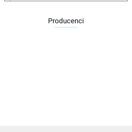
Producenci
2x3
3L