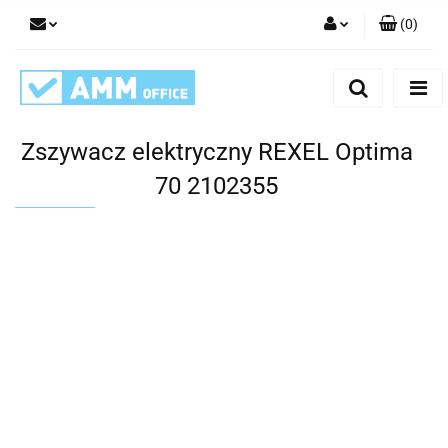
(
0
)
Zaloguj się
Zarejestruj się
Dodaj zgłoszenie
Zszywacz elektryczny REXEL Optima
70 2102355