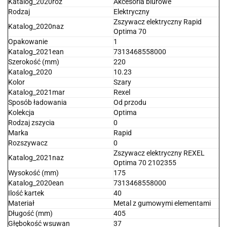
Katalog_2020roz
Akcesoria biurowe
Rodzaj
Elektryczny
Zszywacz elektryczny Rapid
Katalog_2020naz
Optima 70
Opakowanie
1
Katalog_2021ean
7313468558000
Szerokość (mm)
220
Katalog_2020
10.23
Kolor
Szary
Katalog_2021mar
Rexel
Sposób ładowania
Od przodu
Kolekcja
Optima
Rodzaj zszycia
0
Marka
Rapid
Rozszywacz
0
Zszywacz elektryczny REXEL
Katalog_2021naz
Optima 70 2102355
Wysokość (mm)
175
Katalog_2020ean
7313468558000
Ilość kartek
40
Materiał
Metal z gumowymi elementami
Długość (mm)
405
Głębokość wsuwan
37