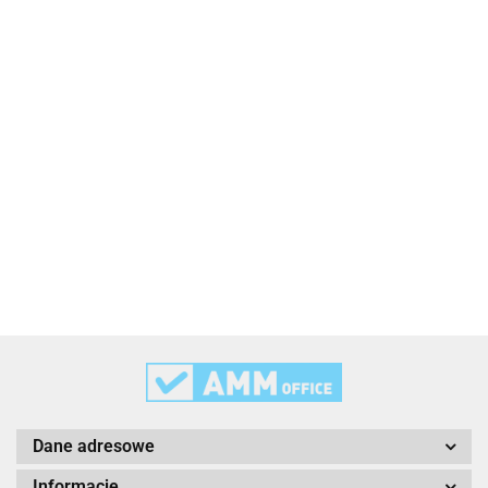
2x3
3L
3M
Dane adresowe
Informacje