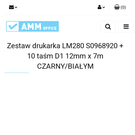
(
0
)
Zaloguj się
Zarejestruj się
Dodaj zgłoszenie
Zestaw drukarka LM280 S0968920 +
10 taśm D1 12mm x 7m
CZARNY/BIAŁYM