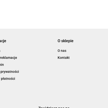
3L
acje
O sklepie
3M
a
O nas
 reklamacje
Kontakt
min
 prywatności
 płatności
3M Command