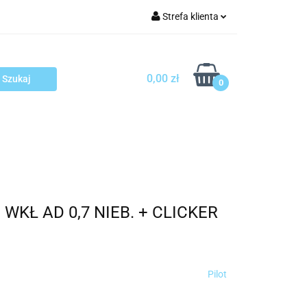
Strefa klienta
arcza
Zaloguj się
Zarejestruj się
0,00 zł
0
Dodaj zgłoszenie
sploatacja
Blog
Kontakt
+ WKŁ AD 0,7 NIEB. + CLICKER
Pilot