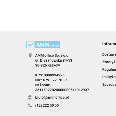
Inform
Dostaw
AMM office Sp. z o.o.
ul. Bieżanowska 84/53
Zwroty i
30-826 Kraków
Regula
KRS: 0000934926
Polityka
NIP: 679-322-76-86
Sposoby
Nr konta:
36116022020000000511012937
biuro@ammoffice.pl
(12) 222 50 50