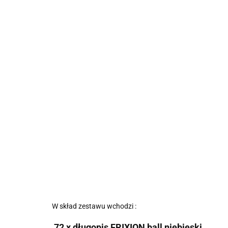
W skład zestawu wchodzi :
72 x długopis FRIXION ball niebieski