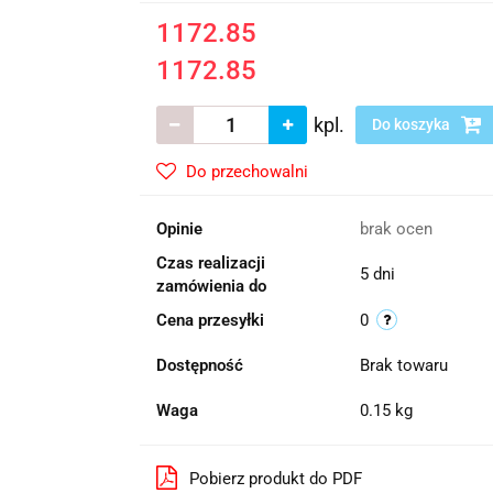
1172.85
1172.85
kpl.
Do koszyka
Do przechowalni
Opinie
brak ocen
Czas realizacji
5 dni
zamówienia do
Cena przesyłki
0
Dostępność
Brak towaru
Waga
0.15 kg
Pobierz produkt do PDF