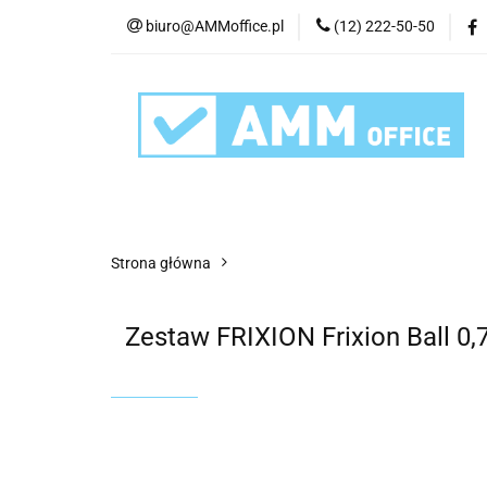
biuro@AMMoffice.pl
(12) 222-50-50
Kategorie
Art
Urządzenia i eksplo
Kategorie
Artykuły biurowe
Artyku
Strona główna
Zestaw FRIXION Frixion Ball 0