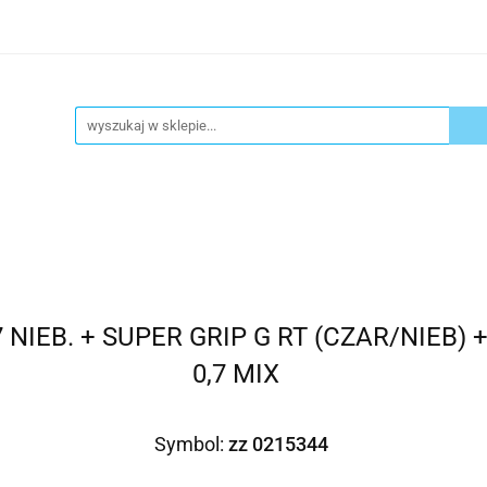
ykuły biurowe
Artykuły spożywcze
Chemia Gospod
atacja
Blog
Kontakt
ły spożywcze
Chemia Gospodarcza
Urządzenia i ek
,7 NIEB. + SUPER GRIP G RT (CZAR/NIEB) 
0,7 MIX
Symbol:
zz 0215344