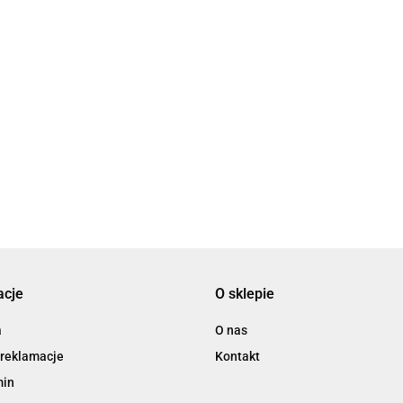
2x3
3L
acje
O sklepie
3M
a
O nas
 reklamacje
Kontakt
min