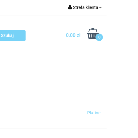
Strefa klienta
arcza
Zaloguj się
Zarejestruj się
0,00 zł
0
Dodaj zgłoszenie
sploatacja
Blog
Kontakt
Platinet