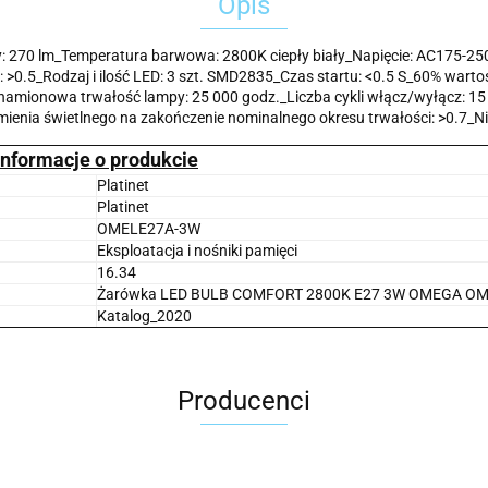
Opis
 270 lm_Temperatura barwowa: 2800K ciepły biały_Napięcie: AC175-25
0.5_Rodzaj i ilość LED: 3 szt. SMD2835_Czas startu: <0.5 S_60% wartoś
Znamionowa trwałość lampy: 25 000 godz._Liczba cykli włącz/wyłącz: 1
enia świetlnego na zakończenie nominalnego okresu trwałości: >0.7_
Informacje o produkcie
Platinet
Platinet
OMELE27A-3W
Eksploatacja i nośniki pamięci
16.34
Żarówka LED BULB COMFORT 2800K E27 3W OMEGA O
Katalog_2020
Producenci