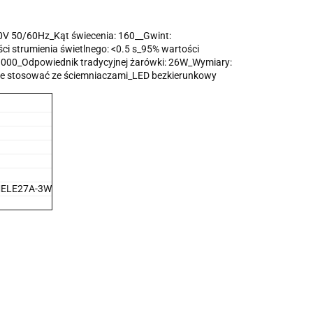
0V 50/60Hz_Kąt świecenia: 160__Gwint:
ci strumienia świetlnego: <0.5 s_95% wartości
5 000_Odpowiednik tradycyjnej żarówki: 26W_Wymiary:
Nie stosować ze ściemniaczami_LED bezkierunkowy
MELE27A-3W