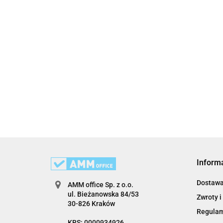
Inform
Dostaw
AMM office Sp. z o.o.
ul. Bieżanowska 84/53
Zwroty i
30-826 Kraków
Regula
KRS: 0000934926