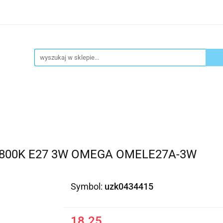
ykuły biurowe
Artykuły spożywcze
Chemia Gospod
atacja
Blog
Kontakt
ły spożywcze
Chemia Gospodarcza
Urządzenia i ek
2800K E27 3W OMEGA OMELE27A-3W
Symbol:
uzk0434415
18.25