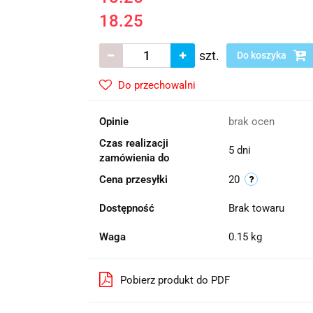
18.25
szt.
Do koszyka
Do przechowalni
Opinie
brak ocen
Czas realizacji
5 dni
zamówienia do
Cena przesyłki
20
Dostępność
Brak towaru
Waga
0.15 kg
Pobierz produkt do PDF