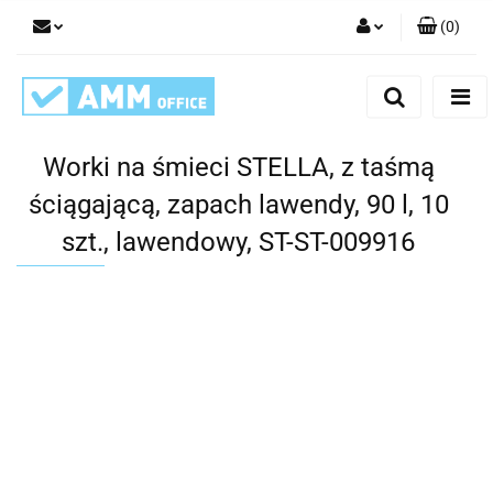
(
0
)
Zaloguj się
Zarejestruj się
Dodaj zgłoszenie
Worki na śmieci STELLA, z taśmą
ściągającą, zapach lawendy, 90 l, 10
szt., lawendowy, ST-ST-009916