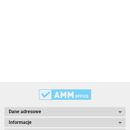
2x3
3L
3M
Dane adresowe
Informacje