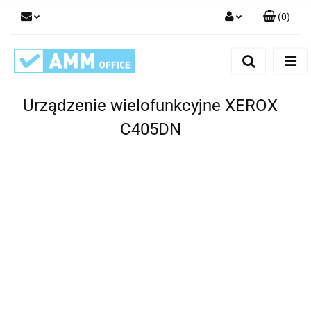
(
0
)
Zaloguj się
Zarejestruj się
Dodaj zgłoszenie
Urządzenie wielofunkcyjne XEROX
C405DN