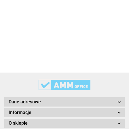
2x3
3L
3M
Dane adresowe
Informacje
O sklepie