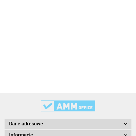
2x3
3L
3M
Dane adresowe
Informacje