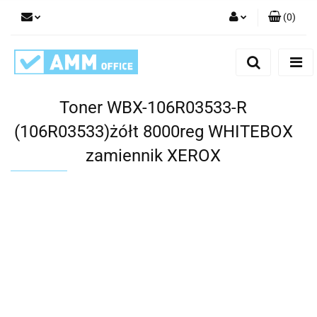
(
0
)
Zaloguj się
Zarejestruj się
Dodaj zgłoszenie
Toner WBX-106R03533-R
(106R03533)żółt 8000reg WHITEBOX
zamiennik XEROX