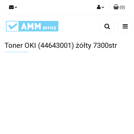
(
0
)
Zaloguj się
Zarejestruj się
Dodaj zgłoszenie
Toner OKI (44643001) żółty 7300str