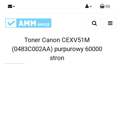
(
0
)
Zaloguj się
Zarejestruj się
Dodaj zgłoszenie
Toner Canon CEXV51M
(0483C002AA) purpurowy 60000
stron