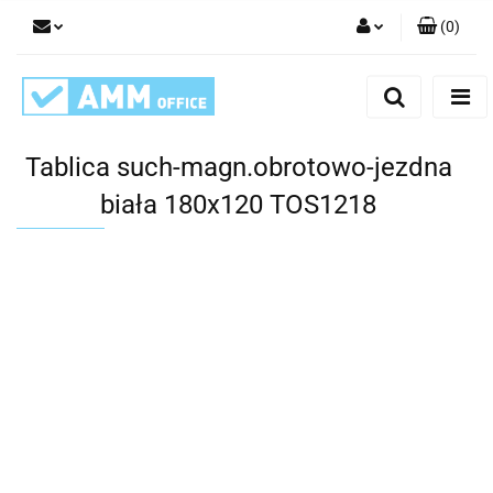
(
0
)
Zaloguj się
Zarejestruj się
Dodaj zgłoszenie
Tablica such-magn.obrotowo-jezdna
biała 180x120 TOS1218