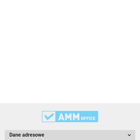
2x3
3L
3M
Dane adresowe