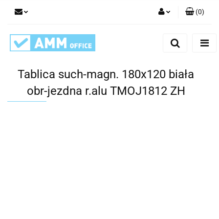
(
0
)
Zaloguj się
Zarejestruj się
Dodaj zgłoszenie
Tablica such-magn. 180x120 biała
obr-jezdna r.alu TMOJ1812 ZH