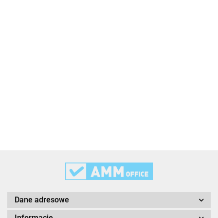
2x3
3L
3M
Dane adresowe
Informacje