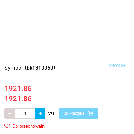
Memobe
Symbol:
tbk1810060+
1921.86
1921.86
szt.
Do koszyka
Do przechowalni