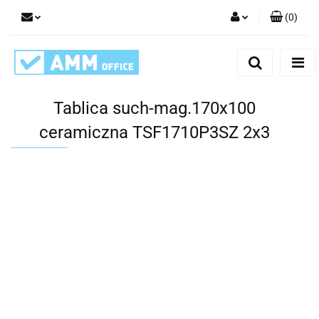
(
0
)
Zaloguj się
Zarejestruj się
Dodaj zgłoszenie
Tablica such-mag.170x100
ceramiczna TSF1710P3SZ 2x3