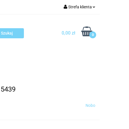
Strefa klienta
arcza
Zaloguj się
Zarejestruj się
0,00 zł
0
Dodaj zgłoszenie
sploatacja
Blog
Kontakt
15439
Nobo