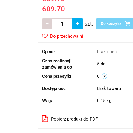
609.70
szt.
Do koszyka
Do przechowalni
Opinie
brak ocen
Czas realizacji
5 dni
zamówienia do
Cena przesyłki
0
Dostępność
Brak towaru
Waga
0.15 kg
Pobierz produkt do PDF