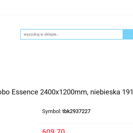
ykuły biurowe
Artykuły spożywcze
Chemia Gospod
atacja
Blog
Kontakt
ły spożywcze
Chemia Gospodarcza
Urządzenia i ek
Nobo Essence 2400x1200mm, niebieska 19
Symbol:
tbk2937227
609.70