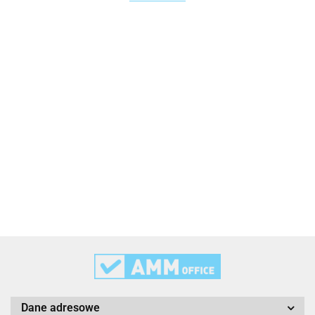
2x3
3L
3M
Dane adresowe