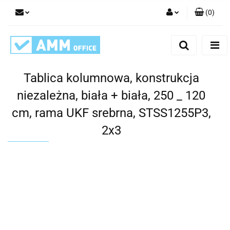
(
0
)
Zaloguj się
Zarejestruj się
Dodaj zgłoszenie
Tablica kolumnowa, konstrukcja
niezależna, biała + biała, 250 _ 120
cm, rama UKF srebrna, STSS1255P3,
2x3