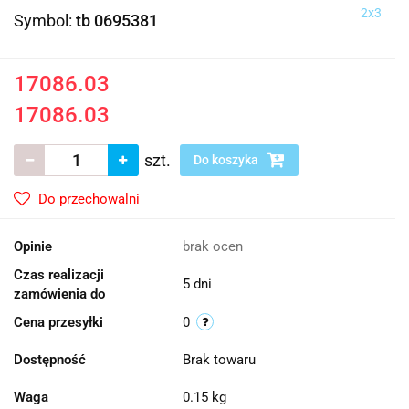
2x3
Symbol:
tb 0695381
17086.03
17086.03
szt.
Do koszyka
Do przechowalni
Opinie
brak ocen
Czas realizacji
5 dni
zamówienia do
Cena przesyłki
0
Dostępność
Brak towaru
Waga
0.15 kg