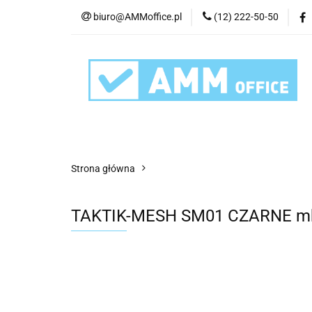
biuro@AMMoffice.pl
(12) 222-50-50
Kategorie
Art
Urządzenia i eksplo
Kategorie
Artykuły biurowe
Artyku
Strona główna
TAKTIK-MESH SM01 CZARNE mb