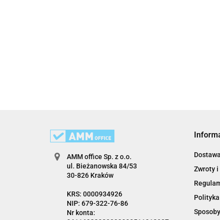
Inform
Dostaw
AMM office Sp. z o.o.
ul. Bieżanowska 84/53
Zwroty i
30-826 Kraków
Regula
KRS: 0000934926
Polityka
NIP: 679-322-76-86
Sposoby
Nr konta: