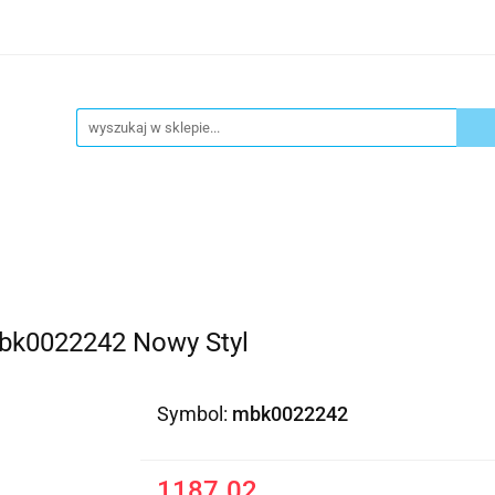
ykuły biurowe
Artykuły spożywcze
Chemia Gospod
atacja
Blog
Kontakt
ły spożywcze
Chemia Gospodarcza
Urządzenia i ek
k0022242 Nowy Styl
Symbol:
mbk0022242
1187.02