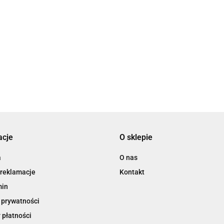
2x3
3L
acje
O sklepie
3M
a
O nas
 reklamacje
Kontakt
min
 prywatności
 płatności