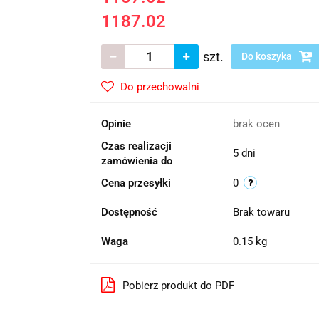
1187.02
szt.
Do koszyka
Do przechowalni
Opinie
brak ocen
Czas realizacji
5 dni
zamówienia do
Cena przesyłki
0
Dostępność
Brak towaru
Waga
0.15 kg
Pobierz produkt do PDF