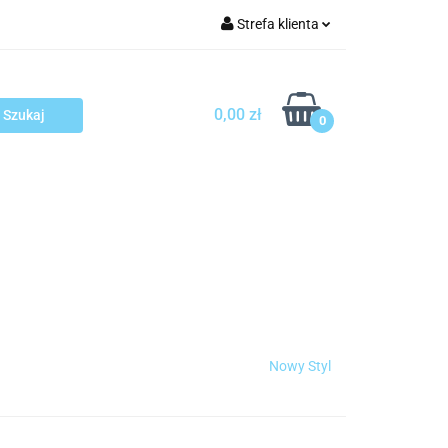
Strefa klienta
arcza
Zaloguj się
Zarejestruj się
0,00 zł
0
Dodaj zgłoszenie
sploatacja
Blog
Kontakt
Nowy Styl