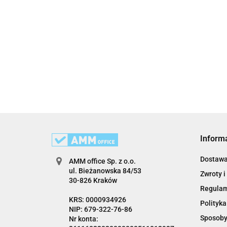
Inform
Dostaw
AMM office Sp. z o.o.
ul. Bieżanowska 84/53
Zwroty i
30-826 Kraków
Regula
KRS: 0000934926
Polityka
NIP: 679-322-76-86
Sposoby
Nr konta: