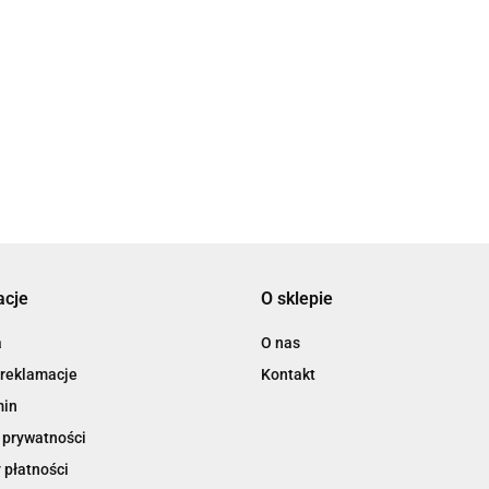
2x3
3L
acje
O sklepie
3M
a
O nas
 reklamacje
Kontakt
min
 prywatności
 płatności