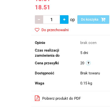
18.51
op
Do koszyka
Do przechowalni
Opinie
brak ocen
Czas realizacji
5 dni
zamówienia do
Cena przesyłki
20
Dostępność
Brak towaru
Waga
0.15 kg
Pobierz produkt do PDF