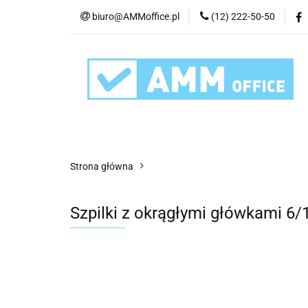
biuro@AMMoffice.pl
(12) 222-50-50
Kategorie
Art
Urządzenia i eksplo
Kategorie
Artykuły biurowe
Artyku
Strona główna
Szpilki z okrągłymi główkami 