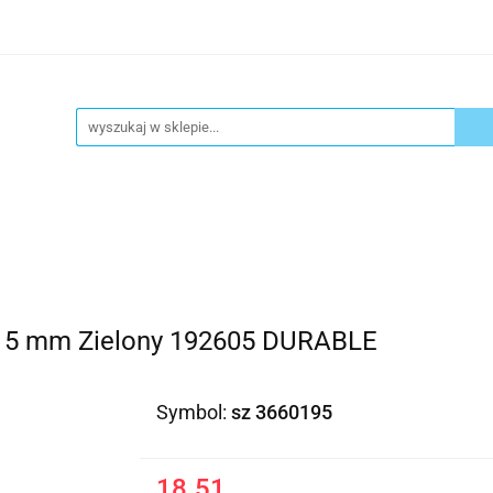
ykuły biurowe
Artykuły spożywcze
Chemia Gospod
atacja
Blog
Kontakt
ły spożywcze
Chemia Gospodarcza
Urządzenia i ek
6/15 mm Zielony 192605 DURABLE
Symbol:
sz 3660195
18.51