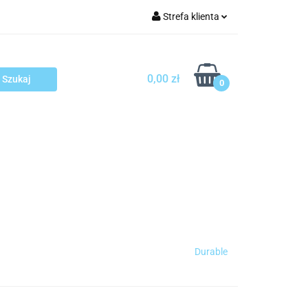
Strefa klienta
arcza
Zaloguj się
Zarejestruj się
0,00 zł
0
Dodaj zgłoszenie
sploatacja
Blog
Kontakt
Durable