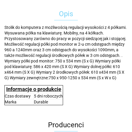
Opis
Stolik do komputera z możliwością regulacji wysokości z 4 półkami.
Wysuwana półka na klawiaturę. Mobilny, na 4 kółkach.
Przystosowany zarówno do pracy w pozycji siedzącej jak i stojącej.
Możliwość regulacji półki pod monitor w 2-u cm odstępach między
960 a 1240mm oraz 3 cm odstępach do wysokości 1090mm, a
także możliwość regulacji środkowych półek w 3 cm odstępach. .
Wymiary półki pod monitor: 750 x 534 mm (S x G) Wymiary półki
pod klawiaturę: 586 x 420 mm (S X G) Wymiary dolnej półki: 610
x464 mm (S X G) Wymiary 2 środkowych półek: 610 x434 mm (S X
G) Wymiary zewnętrzne:750 x 950-1250 x 534 mm (S x W x G)
Informacje o produkcie
Czas dostawy
5 dni roboczych
Marka
Durable
Producenci