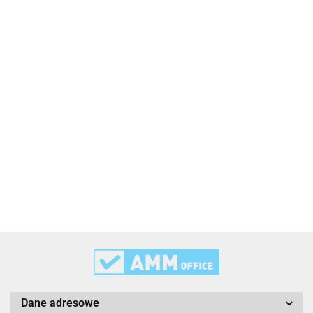
2x3
3L
3M
Dane adresowe