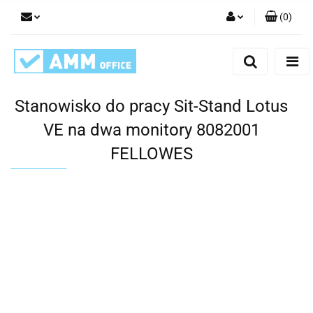
(
0
)
Zaloguj się
Zarejestruj się
Dodaj zgłoszenie
Stanowisko do pracy Sit-Stand Lotus
VE na dwa monitory 8082001
FELLOWES