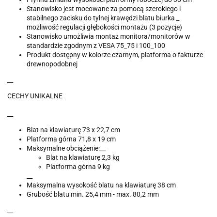
Stanowisko jest mocowane za pomocą szerokiego i
stabilnego zacisku do tylnej krawędzi blatu biurka _
możliwość regulacji głębokości montażu (3 pozycje)
Stanowisko umożliwia montaż monitora/monitorów w
standardzie zgodnym z VESA 75_75 i 100_100
Produkt dostępny w kolorze czarnym, platforma o fakturze
drewnopodobnej
__
CECHY UNIKALNE
__
Blat na klawiaturę 73 x 22,7 cm
Platforma górna 71,8 x 19 cm
Maksymalne obciążenie:__
Blat na klawiaturę 2,3 kg
Platforma górna 9 kg
__
Maksymalna wysokość blatu na klawiaturę 38 cm
Grubość blatu min. 25,4 mm - max. 80,2 mm
__