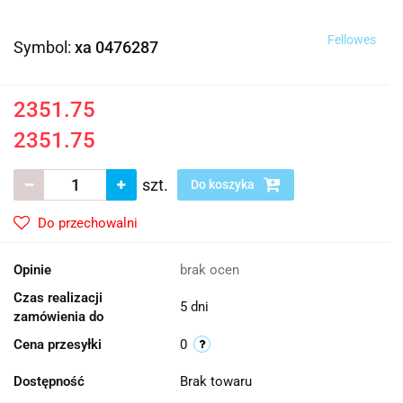
Fellowes
Symbol:
xa 0476287
2351.75
2351.75
szt.
Do koszyka
Do przechowalni
Opinie
brak ocen
Czas realizacji
5 dni
zamówienia do
Cena przesyłki
0
Dostępność
Brak towaru