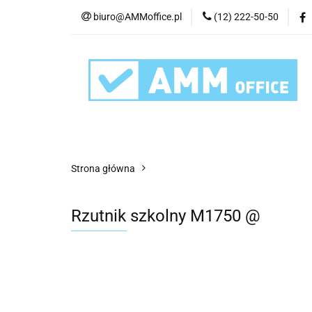
biuro@AMMoffice.pl
(12) 222-50-50
Kategorie
Art
Urządzenia i eksplo
Kategorie
Artykuły biurowe
Artyku
Strona główna
Rzutnik szkolny M1750 @