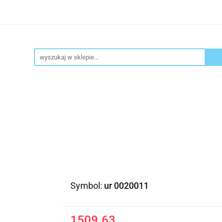
ykuły biurowe
Artykuły spożywcze
Chemia Gospod
atacja
Blog
Kontakt
ły spożywcze
Chemia Gospodarcza
Urządzenia i ek
Symbol:
ur 0020011
1509.63