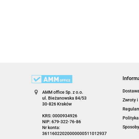
Inform
Dostaw
AMM office Sp. z o.o.
ul. Bieżanowska 84/53
Zwroty i
30-826 Kraków
Regula
KRS: 0000934926
Polityka
NIP: 679-322-76-86
Sposoby
Nr konta:
36116022020000000511012937