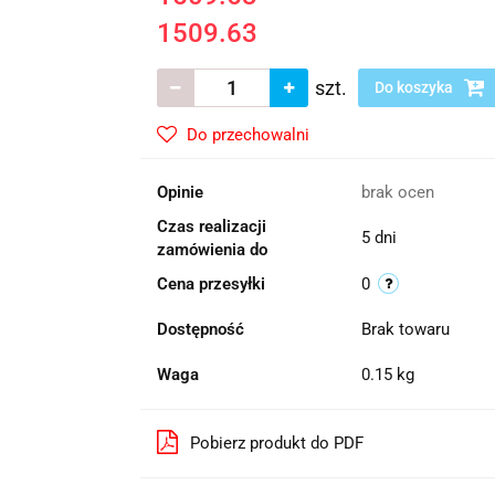
1509.63
szt.
Do koszyka
Do przechowalni
Opinie
brak ocen
Czas realizacji
5 dni
zamówienia do
Cena przesyłki
0
Dostępność
Brak towaru
Waga
0.15 kg
Pobierz produkt do PDF