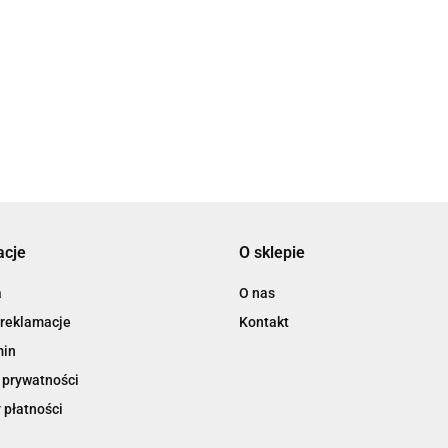
3L
acje
O sklepie
3M
a
O nas
 reklamacje
Kontakt
min
 prywatności
 płatności
3M Command