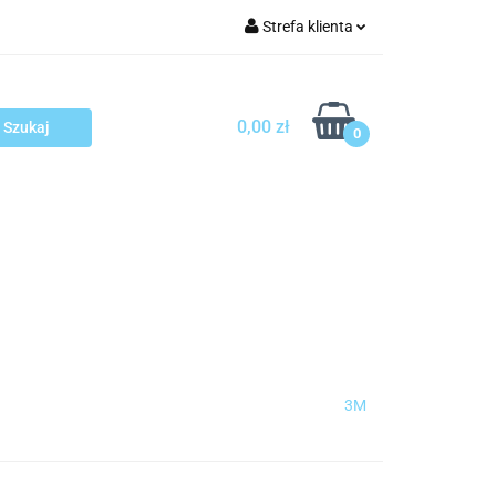
Strefa klienta
arcza
Zaloguj się
Zarejestruj się
0,00 zł
0
Dodaj zgłoszenie
sploatacja
Blog
Kontakt
3M