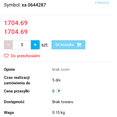
Fellowes
Symbol:
xa 0644287
1704.69
1704.69
szt.
Do koszyka
Do przechowalni
Opinie
brak ocen
Czas realizacji
5 dni
zamówienia do
Cena przesyłki
0
Dostępność
Brak towaru
Waga
0.15 kg