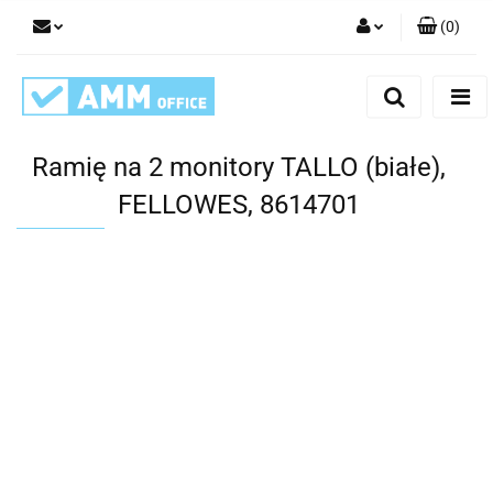
(
0
)
Zaloguj się
Zarejestruj się
Dodaj zgłoszenie
Ramię na 2 monitory TALLO (białe),
FELLOWES, 8614701