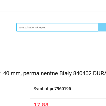
ykuły biurowe
Artykuły spożywcze
Chemia Gospod
atacja
Blog
Kontakt
ły spożywcze
Chemia Gospodarcza
Urządzenia i ek
r. 40 mm, perma nentne Biały 840402 DU
Symbol:
pr 7960195
17.88