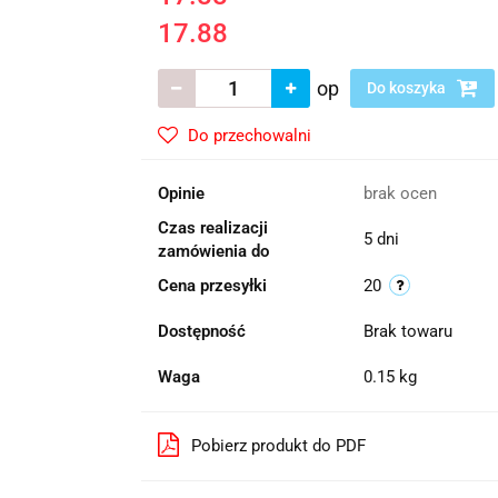
17.88
op
Do koszyka
Do przechowalni
Opinie
brak ocen
Czas realizacji
5 dni
zamówienia do
Cena przesyłki
20
Dostępność
Brak towaru
Waga
0.15 kg
Pobierz produkt do PDF