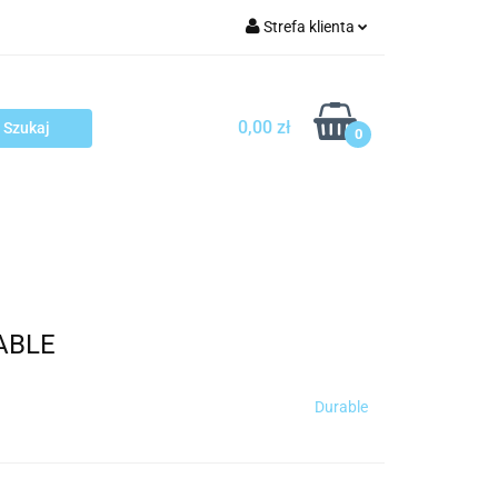
Strefa klienta
arcza
Zaloguj się
Zarejestruj się
0,00 zł
0
Dodaj zgłoszenie
sploatacja
Blog
Kontakt
RABLE
Durable