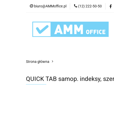
biuro@AMMoffice.pl
(12) 222-50-50
Kategorie
Art
Urządzenia i eksplo
Kategorie
Artykuły biurowe
Artyku
Strona główna
QUICK TAB samop. indeksy, sze