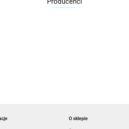
Producenci
2x3
3L
acje
O sklepie
3M