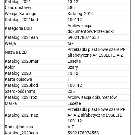
Katalog_2021
13.12
Czas dostawy
48h
Wersja_Katalogu
Katalog_2019
Katalog_2021kod
100112
Archiwizacja
Kategoria B2B
dokumentów/Przekładki
Katalog_2021ean
5902178074553
Wesja
tak
Przekładki plastikowe szare PP
Nazwa B2B
alfabetyczne A4 ESSELTE, A-Z
Katalog_2020mar
Esselte
Kolor
Szary
Katalog_2020
13.12
Karta opisowa
1
Katalog_2020kod
100112
Szerokość (mm)
225
Katalog_2021roz
Archiwizacja dokumentów
Marka
Esselte
Przekładki plastikowe szare PP
Katalog_2021naz
A4 A-Z alfabetyczne ESSELTE
100112
Rodzaj indeksu
A-Z
Katalog_2020ean
5902178074553