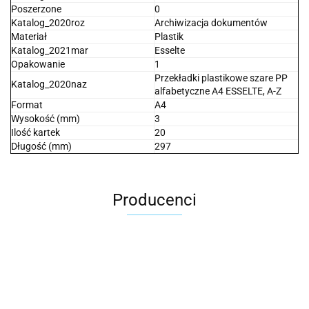
Poszerzone
0
Katalog_2020roz
Archiwizacja dokumentów
Materiał
Plastik
Katalog_2021mar
Esselte
Opakowanie
1
Przekładki plastikowe szare PP
Katalog_2020naz
alfabetyczne A4 ESSELTE, A-Z
Format
A4
Wysokość (mm)
3
Ilość kartek
20
Długość (mm)
297
Producenci
2x3