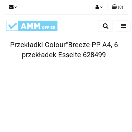
(
0
)
Zaloguj się
Zarejestruj się
Dodaj zgłoszenie
Przekładki Colour"Breeze PP A4, 6
przekładek Esselte 628499