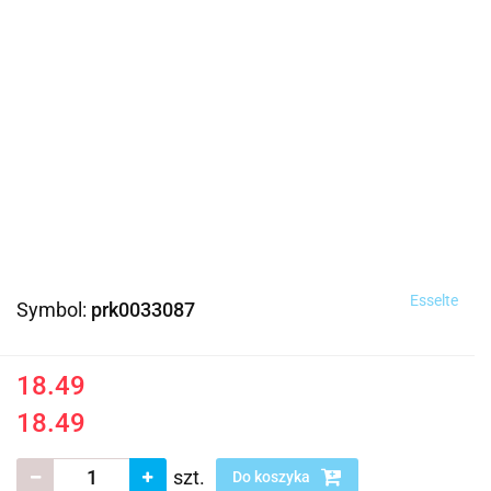
Esselte
Symbol:
prk0033087
18.49
18.49
szt.
Do koszyka