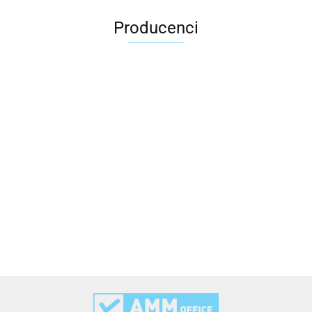
Producenci
2x3
3L