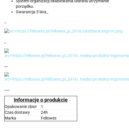
System organizacji okablowania ułatwia utrzymanie
porządku.
Gwarancja 3 lata_
_
_
__
___
Informacje o produkcie
Opakowanie zbior
1
Czas dostawy
24h
Marka
Fellowes