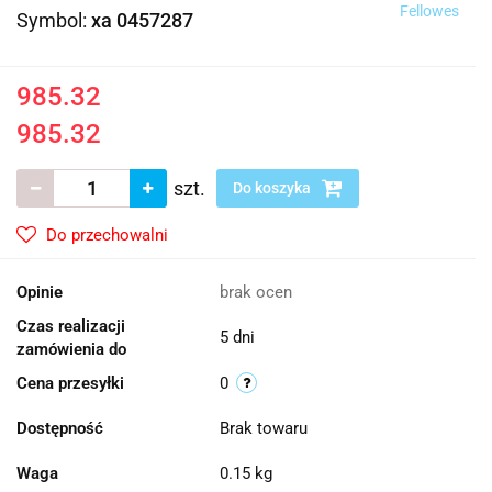
Fellowes
Symbol:
xa 0457287
985.32
985.32
szt.
Do koszyka
Do przechowalni
Opinie
brak ocen
Czas realizacji
5 dni
zamówienia do
Cena przesyłki
0
Dostępność
Brak towaru
Waga
0.15 kg