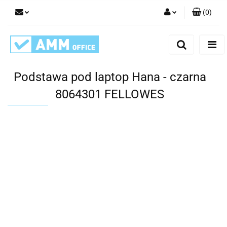
(
0
)
Zaloguj się
Zarejestruj się
Dodaj zgłoszenie
Podstawa pod laptop Hana - czarna
8064301 FELLOWES