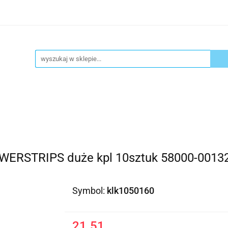
ykuły biurowe
Artykuły spożywcze
Chemia Gospod
atacja
Blog
Kontakt
ły spożywcze
Chemia Gospodarcza
Urządzenia i ek
WERSTRIPS duże kpl 10sztuk 58000-0013
Symbol:
klk1050160
21.51