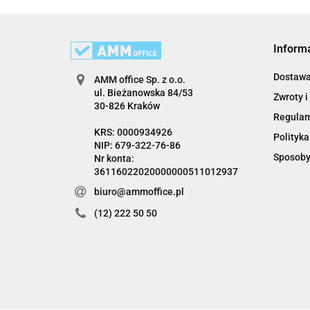
Inform
Dostaw
AMM office Sp. z o.o.
ul. Bieżanowska 84/53
Zwroty i
30-826 Kraków
Regula
KRS: 0000934926
Polityka
NIP: 679-322-76-86
Sposoby
Nr konta:
36116022020000000511012937
biuro@ammoffice.pl
(12) 222 50 50