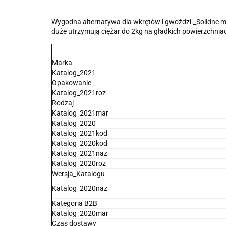
Wygodna alternatywa dla wkrętów i gwoździ._Solidne m
duże utrzymują ciężar do 2kg na gładkich powierzchnia
Marka
Katalog_2021
Opakowanie
Katalog_2021roz
Rodzaj
Katalog_2021mar
Katalog_2020
Katalog_2021kod
Katalog_2020kod
Katalog_2021naz
Katalog_2020roz
Wersja_Katalogu
Katalog_2020naz
Kategoria B2B
Katalog_2020mar
Czas dostawy