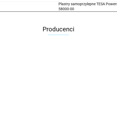
Plastry samoprzylepne TESA Powerstr
58000-00
Producenci
2x3
3L