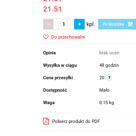
21.51
kpl.
Do koszyka
Do przechowalni
Opinie
brak ocen
Wysyłka w ciągu
48 godzin
Cena przesyłki
20
Dostępność
Mało
Waga
0.15 kg
Pobierz produkt do PDF