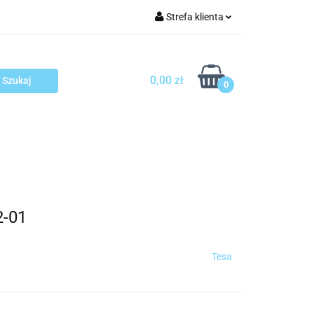
Strefa klienta
arcza
Zaloguj się
Zarejestruj się
0,00 zł
0
Dodaj zgłoszenie
sploatacja
Blog
Kontakt
2-01
Tesa