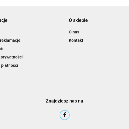
acje
O sklepie
3M
a
O nas
 reklamacje
Kontakt
min
 prywatności
 płatności
3M Command
Znajdziesz nas na
3M Post-It