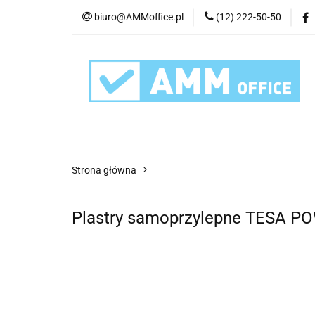
biuro@AMMoffice.pl
(12) 222-50-50
Kategorie
Art
Urządzenia i eksplo
Kategorie
Artykuły biurowe
Artyku
Strona główna
Plastry samoprzylepne TESA PO