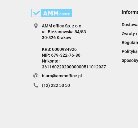
Inform
Dostaw
AMM office Sp. z o.o.
ul. Bieżanowska 84/53
Zwroty i
30-826 Kraków
Regula
KRS: 0000934926
Polityka
NIP: 679-322-76-86
Sposoby
Nr konta:
36116022020000000511012937
biuro@ammoffice.pl
(12) 222 50 50