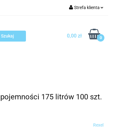
Strefa klienta
arcza
Zaloguj się
Zarejestruj się
0,00 zł
0
Dodaj zgłoszenie
sploatacja
Blog
Kontakt
 pojemności 175 litrów 100 szt.
Rexel