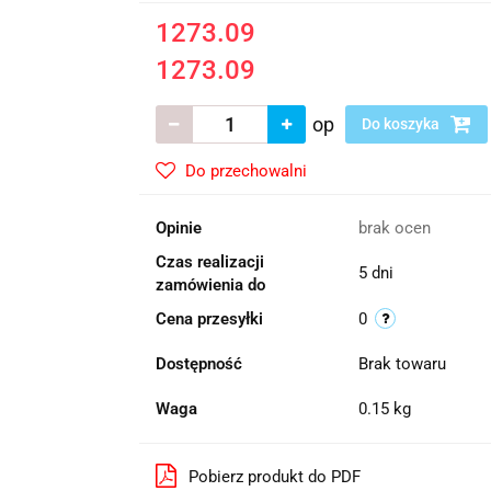
1273.09
1273.09
op
Do koszyka
Do przechowalni
Opinie
brak ocen
Czas realizacji
5 dni
zamówienia do
Cena przesyłki
0
Dostępność
Brak towaru
Waga
0.15 kg
Pobierz produkt do PDF