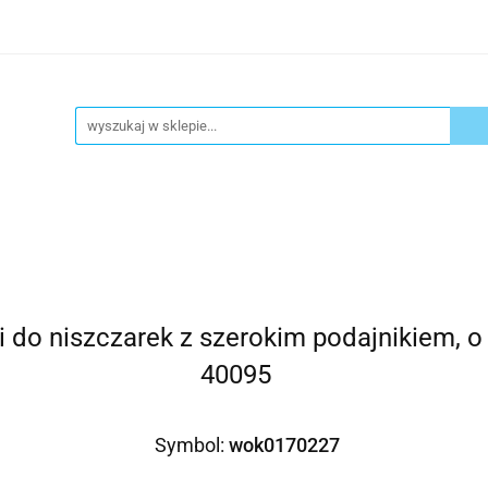
ykuły biurowe
Artykuły spożywcze
Chemia Gospod
atacja
Blog
Kontakt
ły spożywcze
Chemia Gospodarcza
Urządzenia i ek
i do niszczarek z szerokim podajnikiem, o
40095
Symbol:
wok0170227