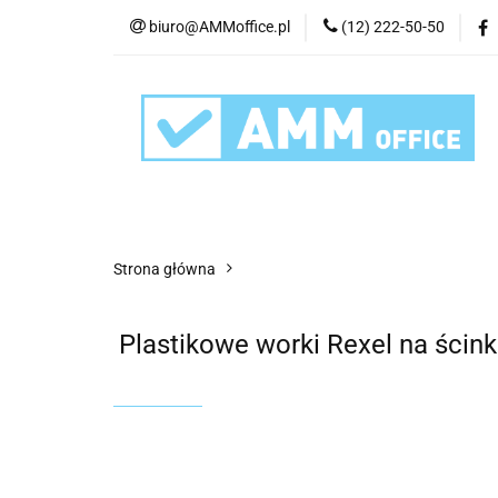
biuro@AMMoffice.pl
(12) 222-50-50
Kategorie
Art
Urządzenia i eksplo
Kategorie
Artykuły biurowe
Artyku
Strona główna
Plastikowe worki Rexel na ścink