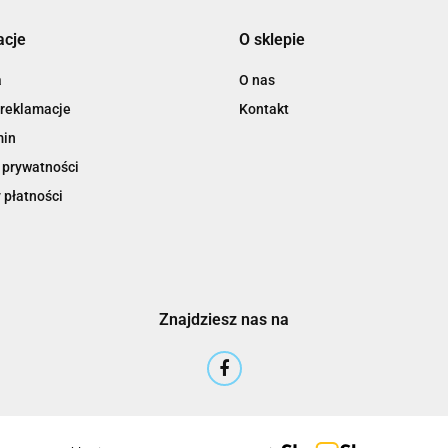
acje
O sklepie
3M
a
O nas
 reklamacje
Kontakt
min
 prywatności
 płatności
3M Command
Znajdziesz nas na
3M Post-It