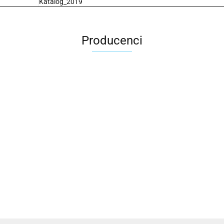
Katalog_2019
Producenci
2x3
3L