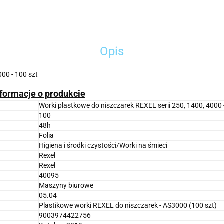
Opis
000 - 100 szt
nformacje o produkcie
Worki plastkowe do niszczarek REXEL serii 250, 1400, 4000 
100
48h
Folia
Higiena i środki czystości/Worki na śmieci
Rexel
Rexel
40095
Maszyny biurowe
05.04
Plastikowe worki REXEL do niszczarek - AS3000 (100 szt)
9003974422756