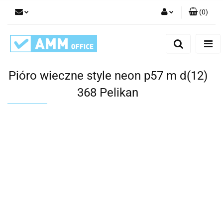
(
0
)
Zaloguj się
Zarejestruj się
Dodaj zgłoszenie
Pióro wieczne style neon p57 m d(12)
368 Pelikan