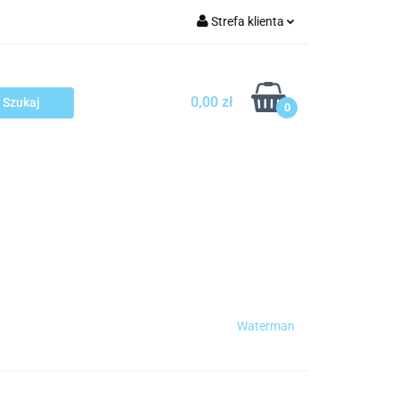
Strefa klienta
arcza
Zaloguj się
Zarejestruj się
0,00 zł
0
Dodaj zgłoszenie
sploatacja
Blog
Kontakt
Waterman