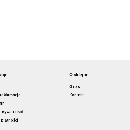
3L
acje
O sklepie
3M
a
O nas
 reklamacje
Kontakt
min
 prywatności
 płatności
3M Command