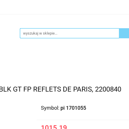
ykuły biurowe
Artykuły spożywcze
Chemia Gospod
atacja
Blog
Kontakt
ły spożywcze
Chemia Gospodarcza
Urządzenia i ek
 BLK GT FP REFLETS DE PARIS, 2200840
Symbol:
pi 1701055
1015.19