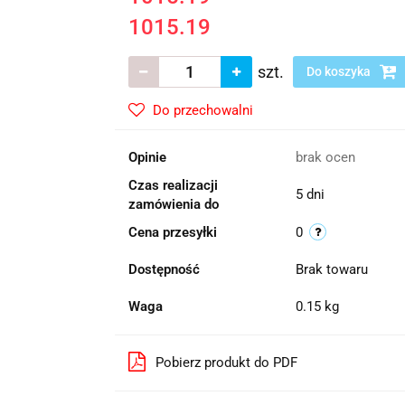
1015.19
szt.
Do koszyka
Do przechowalni
Opinie
brak ocen
Czas realizacji
5 dni
zamówienia do
Cena przesyłki
0
Dostępność
Brak towaru
Waga
0.15 kg
Pobierz produkt do PDF