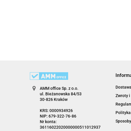
Inform
Dostaw
AMM office Sp. z o.o.
ul. Bieżanowska 84/53
Zwroty i
30-826 Kraków
Regula
KRS: 0000934926
Polityka
NIP: 679-322-76-86
Sposoby
Nr konta:
36116022020000000511012937