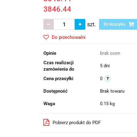
3846.44
szt.
Do koszyka
Do przechowalni
Opinie
brak ocen
Czas realizacji
5 dni
zamówienia do
Cena przesyłki
0
Dostępność
Brak towaru
Waga
0.15 kg
Pobierz produkt do PDF