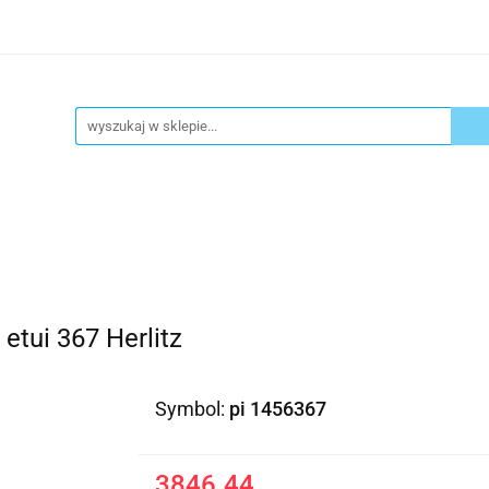
ykuły biurowe
Artykuły spożywcze
Chemia Gospod
atacja
Blog
Kontakt
ły spożywcze
Chemia Gospodarcza
Urządzenia i ek
etui 367 Herlitz
Symbol:
pi 1456367
3846.44