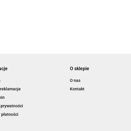
3L
acje
O sklepie
3M
a
O nas
 reklamacje
Kontakt
min
 prywatności
 płatności
3M Command