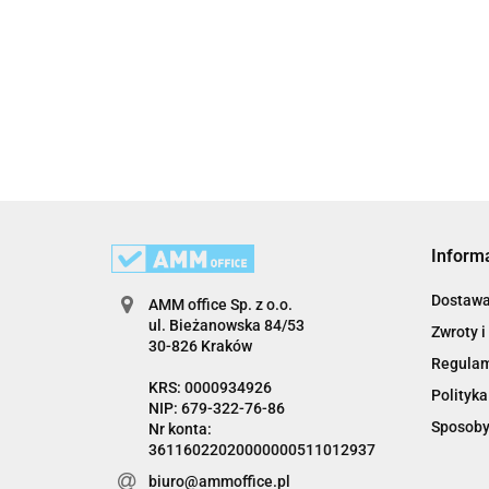
Inform
Dostaw
AMM office Sp. z o.o.
ul. Bieżanowska 84/53
Zwroty i
30-826 Kraków
Regula
KRS: 0000934926
Polityka
NIP: 679-322-76-86
Sposoby
Nr konta:
36116022020000000511012937
biuro@ammoffice.pl