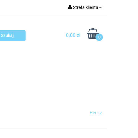
Strefa klienta
arcza
Zaloguj się
Zarejestruj się
0,00 zł
0
Dodaj zgłoszenie
sploatacja
Blog
Kontakt
Herlitz