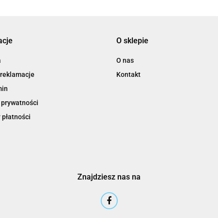
acje
O sklepie
3M
a
O nas
 reklamacje
Kontakt
min
 prywatności
 płatności
3M Command
Znajdziesz nas na
3M Post-It