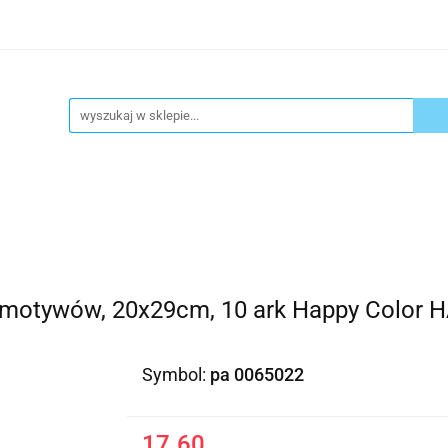
ykuły biurowe
Artykuły spożywcze
Chemia Gospod
atacja
Blog
Kontakt
ły spożywcze
Chemia Gospodarcza
Urządzenia i ek
 motywów, 20x29cm, 10 ark Happy Color 
Symbol:
pa 0065022
17.60