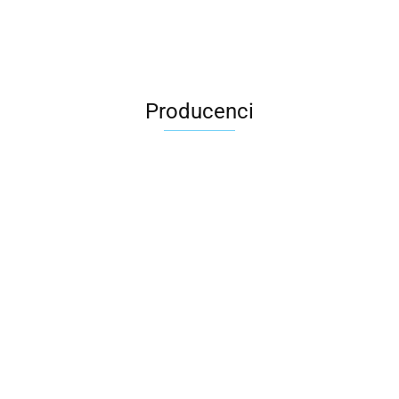
Producenci
2x3
3L