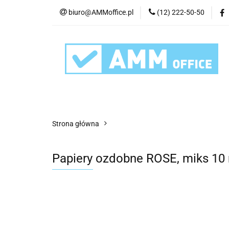
biuro@AMMoffice.pl
(12) 222-50-50
Kategorie
Art
Urządzenia i eksplo
Kategorie
Artykuły biurowe
Artyku
Strona główna
Papiery ozdobne ROSE, miks 10