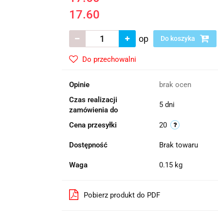
17.60
op
Do koszyka
Do przechowalni
Opinie
brak ocen
Czas realizacji
5 dni
zamówienia do
Cena przesyłki
20
Dostępność
Brak towaru
Waga
0.15 kg
Pobierz produkt do PDF