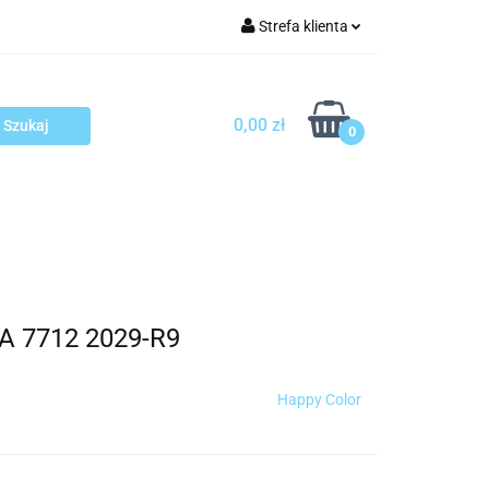
Strefa klienta
arcza
Zaloguj się
Zarejestruj się
0,00 zł
0
Dodaj zgłoszenie
sploatacja
Blog
Kontakt
HA 7712 2029-R9
Happy Color