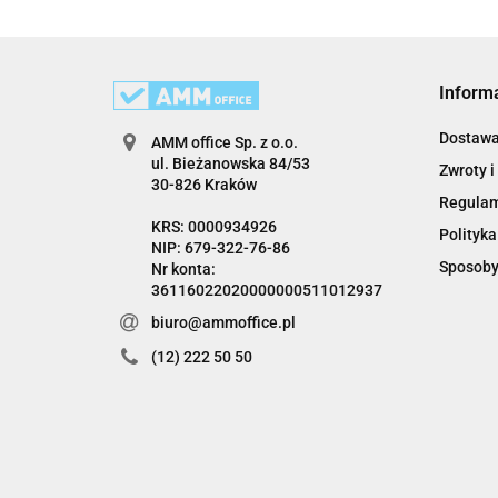
Inform
Dostaw
AMM office Sp. z o.o.
ul. Bieżanowska 84/53
Zwroty i
30-826 Kraków
Regula
KRS: 0000934926
Polityka
NIP: 679-322-76-86
Sposoby
Nr konta:
36116022020000000511012937
biuro@ammoffice.pl
(12) 222 50 50