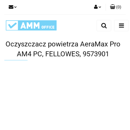
(
0
)
Zaloguj się
Zarejestruj się
Dodaj zgłoszenie
Oczyszczacz powietrza AeraMax Pro
AM4 PC, FELLOWES, 9573901