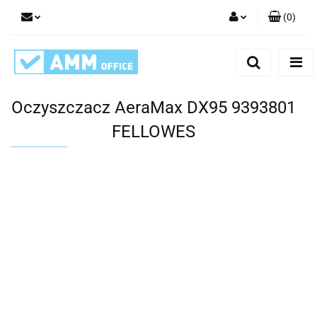
(
0
)
Zaloguj się
Zarejestruj się
Dodaj zgłoszenie
Oczyszczacz AeraMax DX95 9393801
FELLOWES