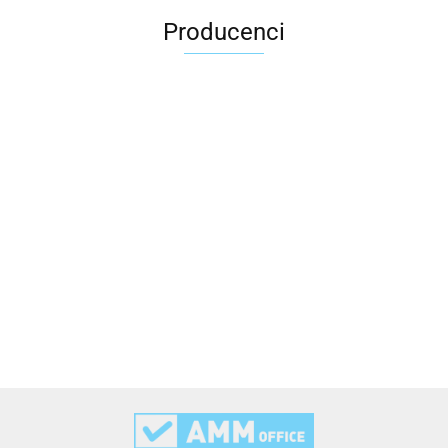
Producenci
2x3
3L