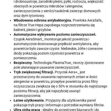
i drobnoustroje, zarodniki pleśni, pyłki, roztocza, większość
obecnych w powietrzu mikrobów i alergenów,
zanieczyszczenia z sierści/naskórek zwierząt domowych
oraz dym tytoniowy.
Wbudowana ochrona antybakteryjna.
Powłoka AeraSafe_
na filtrze True Hepa zapobiega rozprzestrzenianiu się
bakterii, pleśni i grzybów.
Automatyczne wykrywanie poziomu zanieczyszczeń.
Czujnik AeraSmart_ monitoruje jakość powietrza i
automatycznie dostosowuje prędkość wentylatora, aby
powietrze było zawsze czyste. Niebieskie, żółte i czerwone
diody pokazują poziom czystości powietrza w
pomieszczeniu.
Bezpieczny.
Technologia PlasmaTrue_ tworzy zjonizowane
pole ułatwiające usuwanie zanieczyszczeń.
Tryb zwiększonej filtracji.
Przycisk Aera+_ jest
przeznaczony do usuwania raptownych zmian w ilości
alergenów w powietrzu, przepływ powietrza przez filtry
oczyszczacza zwiększa się o 50% w stosunku do najniższego
poziomu filtracji, aby jak najszybciej usunąć
zanieczyszczenia.
Łatwe użytkowanie.
Przyjazny dla użytkownika panel
pokazuje tryb pracy i informuje o potrzebie wymiany filtrów.
Ultra cicha praca
- idealny do przestrzeni biurowych i do