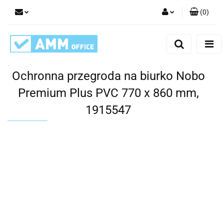
(
0
)
Zaloguj się
Zarejestruj się
Dodaj zgłoszenie
Ochronna przegroda na biurko Nobo
Premium Plus PVC 770 x 860 mm,
1915547