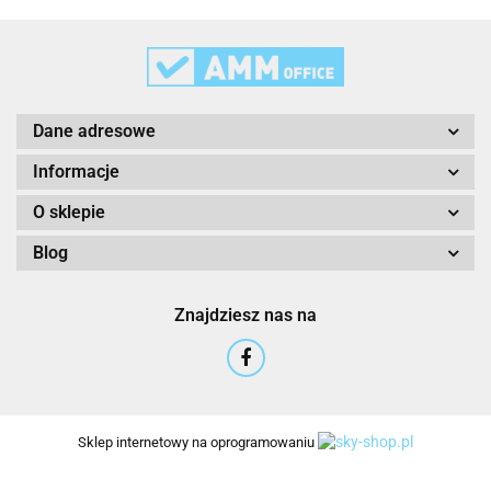
3M
Dane adresowe
Informacje
O sklepie
Blog
3M Command
Znajdziesz nas na
3M Post-It
Sklep internetowy na oprogramowaniu