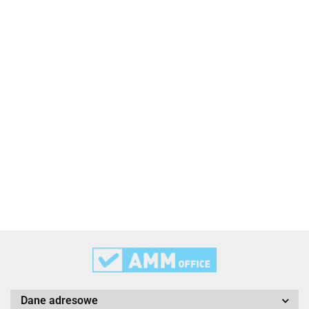
2x3
3L
3M
Dane adresowe