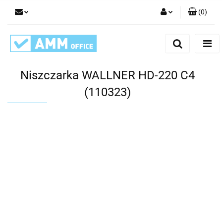
(
0
)
Zaloguj się
Zarejestruj się
Dodaj zgłoszenie
Niszczarka WALLNER HD-220 C4
(110323)